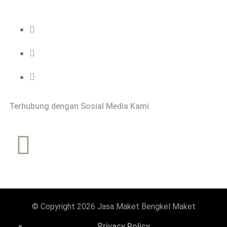
Hubungi
0822-2999-0202
info@bengkelmaket.com
Jasa Maket - Bengkel Maket Yogyakarta
Terhubung dengan Sosial Media Kami
© Copyright 2026 Jasa Maket Bengkel Maket
Privacy Policy