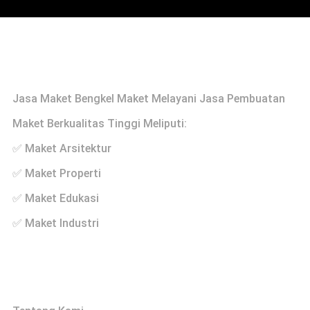
Profile
Jasa Maket Bengkel Maket Melayani Jasa Pembuatan
Maket Berkualitas Tinggi Meliputi:
✅ Maket Arsitektur
✅ Maket Properti
✅ Maket Edukasi
✅ Maket Industri
Links