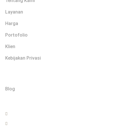
Tentang Kami
Layanan
Harga
Portofolio
Klien
Kebijakan Privasi
Explore
Blog
Hubungi
0822-2999-0202
info@bengkelmaket.com