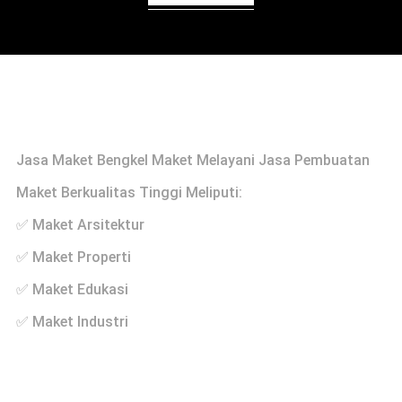
Profile
Jasa Maket Bengkel Maket Melayani Jasa Pembuatan
Maket Berkualitas Tinggi Meliputi:
✅ Maket Arsitektur
✅ Maket Properti
✅ Maket Edukasi
✅ Maket Industri
Links