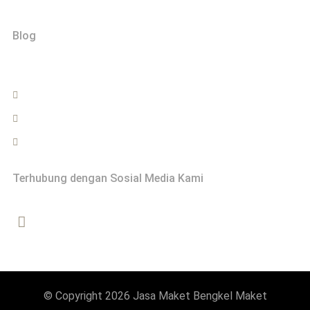
Blog
Hubungi
0822-2999-0202
info@bengkelmaket.com
Jasa Maket - Bengkel Maket Yogyakarta
Terhubung dengan Sosial Media Kami
© Copyright 2026 Jasa Maket Bengkel Maket