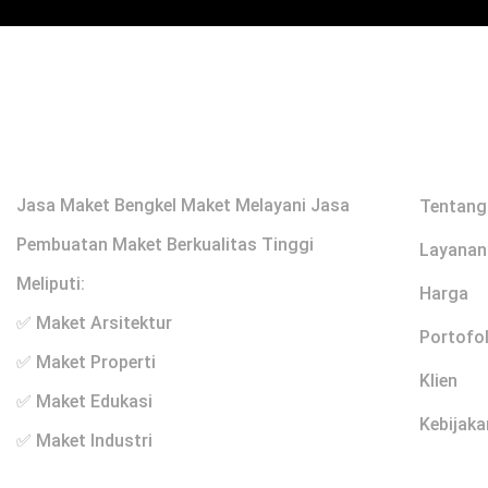
Profile
Links
Jasa Maket Bengkel Maket Melayani Jasa
Tentang
Pembuatan Maket Berkualitas Tinggi
Layanan
Meliputi:
Harga
✅ Maket Arsitektur
Portofol
✅ Maket Properti
Klien
✅ Maket Edukasi
Kebijaka
✅ Maket Industri