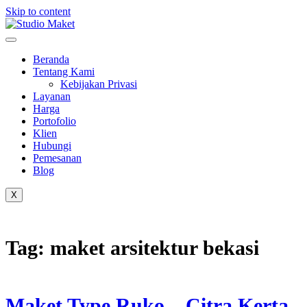
Skip to content
Beranda
Tentang Kami
Kebijakan Privasi
Layanan
Harga
Portofolio
Klien
Hubungi
Pemesanan
Blog
X
Tag:
maket arsitektur bekasi
Maket Type Ruko – Citra Kerta