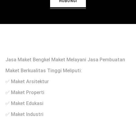
HUBUNGI
Profile
Jasa Maket Bengkel Maket Melayani Jasa Pembuatan
Maket Berkualitas Tinggi Meliputi:
✅ Maket Arsitektur
✅ Maket Properti
✅ Maket Edukasi
✅ Maket Industri
Links