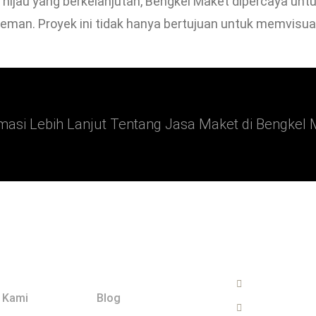
ijau yang berkelanjutan, Bengkel Maket dipercaya unt
eman. Proyek ini tidak hanya bertujuan untuk memvisual
masi Lebih Lanjut Tentang Jasa Maket di Bengkel 
Explore
Hubungi
0822-2999-
 Kami
Blog
info@bengk