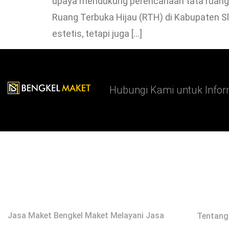
upaya mendukung perencanaan tata ruang h
Ruang Terbuka Hijau (RTH) di Kabupaten Sl
estetis, tetapi juga […]
Hubungi Kami untuk Infor
Profile
Links
Jasa Maket Bengkel Maket Melayani Jasa
Tentang