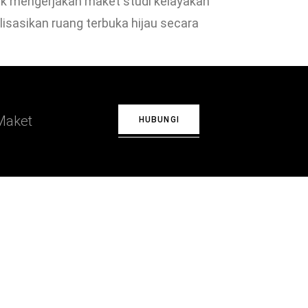
uk mengerjakan maket studi kelayakan
isasikan ruang terbuka hijau secara
Maket
HUBUNGI
0202
elmaket.com