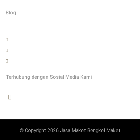
Blog
Hubungi
0822-2999-0202
info@bengkelmaket.com
Jasa Maket - Bengkel Maket Yogyakarta
Terhubung dengan Sosial Media Kami
© Copyright 2026 Jasa Maket Bengkel Maket