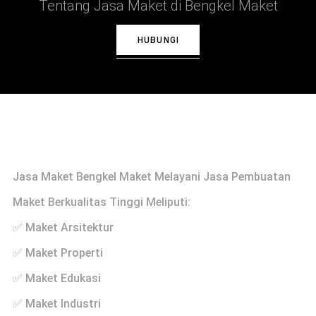
Tentang Jasa Maket di Bengkel Maket
HUBUNGI
Profile
Jasa Maket Bengkel Maket Melayani Jasa Pembuatan
Maket Berkualitas Tinggi Meliputi:
✅ Maket Arsitektur
✅ Maket Properti
✅ Maket Edukasi
✅ Maket Industri