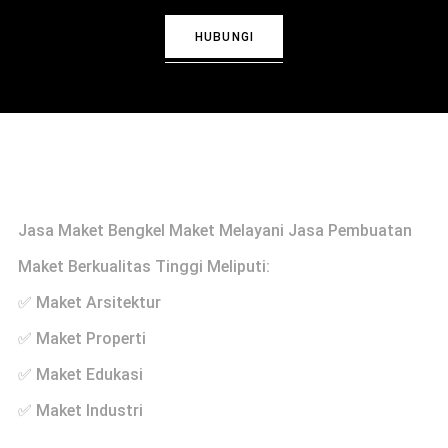
HUBUNGI
Profile
Jasa Maket Bengkel Maket Melayani Jasa Pembuatan
Maket Berkualitas Tinggi Meliputi:
✅ Maket Arsitektur
✅ Maket Properti
✅ Maket Edukasi
✅ Maket Industri