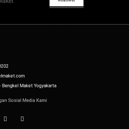
Maket
HUBUNGI
0202
elmaket.com
- Bengkel Maket Yogyakarta
gan Sosial Media Kami