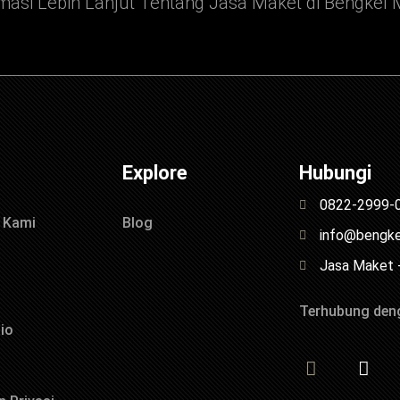
masi Lebih Lanjut Tentang Jasa Maket di Bengkel 
Explore
Hubungi
0822-2999-
 Kami
Blog
info@bengk
Jasa Maket 
Terhubung den
io