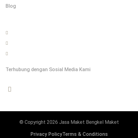
Blog
Hubungi
0822-2999-0202
info@bengkelmaket.com
Jasa Maket - Bengkel Maket Yogyakarta
Terhubung dengan Sosial Media Kami
© Copyright 2026 Jasa Maket Bengkel Maket
Privacy Policy
Terms & Conditions