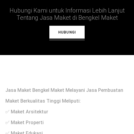
Hubungi Kami untuk Informasi Lebih Lanjut
Tentang Jasa Maket di Bengkel Maket
HUBUNGI
Profile
Jasa Maket Bengkel Maket Melayani Jasa Pembuatan
Maket Berkualitas Tinggi Meliputi:
✅ Maket Arsitektur
✅ Maket Properti
✅ Maket Edukasi