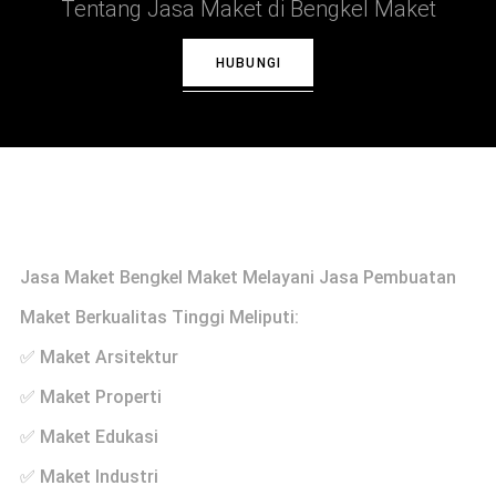
Tentang Jasa Maket di Bengkel Maket
HUBUNGI
Profile
Jasa Maket Bengkel Maket Melayani Jasa Pembuatan
Maket Berkualitas Tinggi Meliputi:
✅ Maket Arsitektur
✅ Maket Properti
✅ Maket Edukasi
✅ Maket Industri