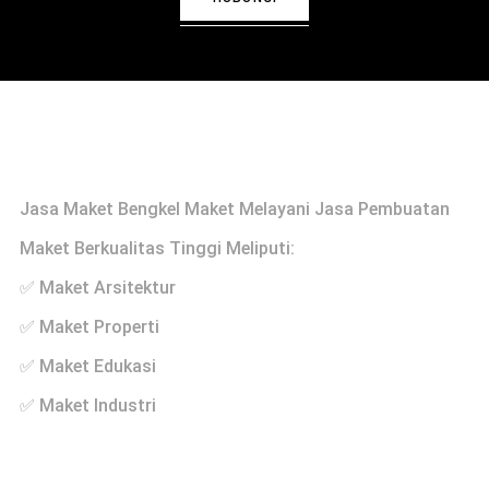
Profile
Jasa Maket Bengkel Maket Melayani Jasa Pembuatan
Maket Berkualitas Tinggi Meliputi:
✅ Maket Arsitektur
✅ Maket Properti
✅ Maket Edukasi
✅ Maket Industri
Links