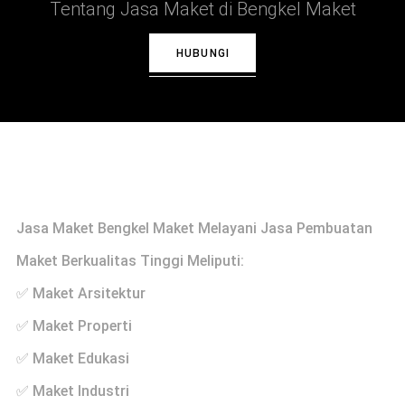
Tentang Jasa Maket di Bengkel Maket
HUBUNGI
Profile
Jasa Maket Bengkel Maket Melayani Jasa Pembuatan
Maket Berkualitas Tinggi Meliputi:
✅ Maket Arsitektur
✅ Maket Properti
✅ Maket Edukasi
✅ Maket Industri