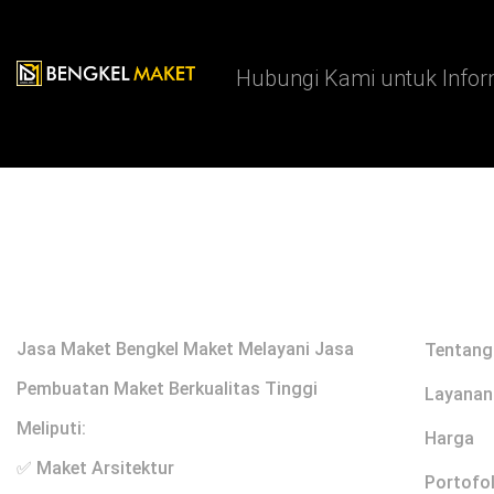
Hubungi Kami untuk Infor
Profile
Links
Jasa Maket Bengkel Maket Melayani Jasa
Tentang
Pembuatan Maket Berkualitas Tinggi
Layanan
Meliputi:
Harga
✅ Maket Arsitektur
Portofol