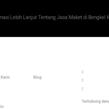
masi Lebih Lanjut Tentang Jasa Maket di Bengkel 
Explore
Hubungi
0822-2999-
 Kami
Blog
info@bengk
Jasa Maket 
Terhubung den
io