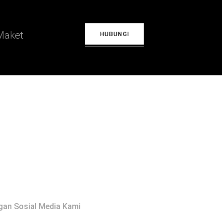
Maket
HUBUNGI
0202
elmaket.com
- Bengkel Maket Yogyakarta
gan Sosial Media Kami